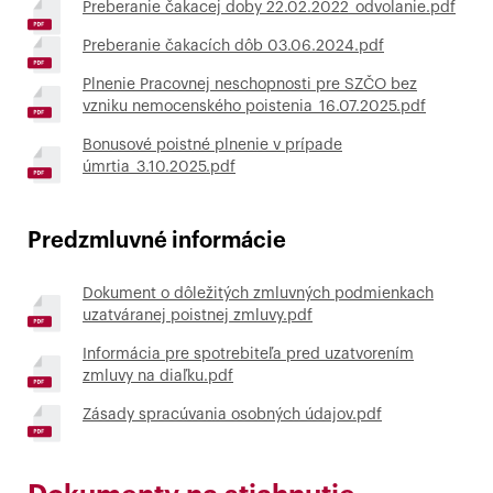
Preberanie čakacej doby 22.02.2022_odvolanie.pdf
Preberanie čakacích dôb 03.06.2024.pdf
Plnenie Pracovnej neschopnosti pre SZČO bez
vzniku nemocenského poistenia_16.07.2025.pdf
Bonusové poistné plnenie v prípade
úmrtia_3.10.2025.pdf
Predzmluvné informácie
Dokument o dôležitých zmluvných podmienkach
uzatváranej poistnej zmluvy.pdf
Informácia pre spotrebiteľa pred uzatvorením
zmluvy na diaľku.pdf
Zásady spracúvania osobných údajov.pdf